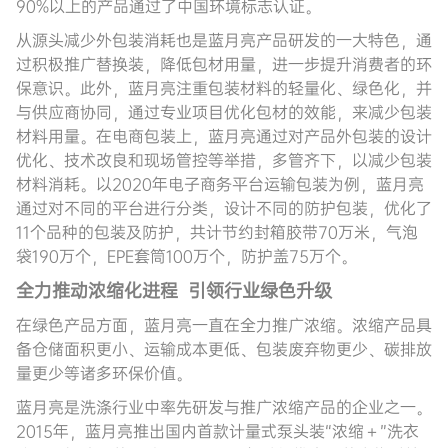
90%以上的产品通过了中国环境标志认证。
从源头减少外包装消耗也是蓝月亮产品研发的一大特色，通
过积极推广替换装，降低包材用量，进一步提升消费者的环
保意识。此外，蓝月亮注重包装材料的轻量化、绿色化，并
与供应商协同，通过专业项目优化包材的效能，来减少包装
材料用量。在电商包装上，蓝月亮通过对产品外包装的设计
优化、技术改良和现场管控等举措，多管齐下，以减少包装
材料消耗。以2020年电子商务平台运输包装为例，蓝月亮
通过对不同的平台进行分类，设计不同的防护包装，优化了
11个品种的包装及防护，共计节约封箱胶带70万米，气泡
袋190万个，EPE套筒100万个，防护盖75万个。
全力推动
浓缩
化进程
引领行业绿色升级
在绿色产品方面，蓝月亮一直在全力推广浓缩。浓缩产品具
备仓储面积更小、运输成本更低、包装废弃物更少、碳排放
量更少等诸多环保价值。
蓝月亮是洗涤行业中率先研发与推广浓缩产品的企业之一。
2015年，蓝月亮推出国内首款计量式泵头装“浓缩＋”洗衣