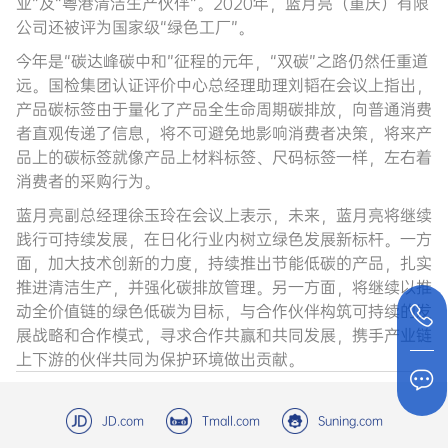
业”及“粤港清洁生产伙伴”。2020年，蓝月亮（重庆）有限
公司还被评为国家级“绿色工厂”。
今年是“碳达峰碳中和”征程的元年，“双碳”之路仍然任重道
远。国检集团认证评价中心总经理助理刘韬在会议上指出，
产品碳标签由于量化了产品全生命周期碳排放，向普通消费
者直观传递了信息，将不可避免地影响消费者决策，将来产
品上的碳标签就像产品上材料标签、尺码标签一样，左右着
消费者的采购行为。
蓝月亮副总经理徐玉玲在会议上表示，未来，蓝月亮将继续
践行可持续发展，在日化行业内树立绿色发展新标杆。一方
面，加大技术创新的力度，持续推出节能低碳的产品，扎实
推进清洁生产，并强化碳排放管理。另一方面，将继续以推
动全价值链的绿色低碳为目标，与合作伙伴构筑可持续的发
展战略和合作模式，寻求合作共赢和共同发展，携手产业链
上下游的伙伴共同为保护环境做出贡献。
JD.com
Tmall.com
Suning.com