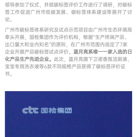
领导参加了仪式，并就碳标签评价工作进行了调研，对碳标
签工作促进广州市低碳发展、碳标签体系建设等展开了讨
论。
广州市碳标签体系研究及试点示范项目由广州市生态环境局
牵头开展，国检集团作为评价机构，根据
“生产终端产品、
出口量大和业内知名”的原则，在广州市范围内选定
了
7家
企业开展产品碳标签试点评价。
蓝月亮
系
唯一一家入选的日
化产品生产先进企业
。
此次，蓝月亮旗下卫诺香氛洁厕液、
宝宝专用洗衣液等
6款不同规格产品获得
了碳标签评价证
书。