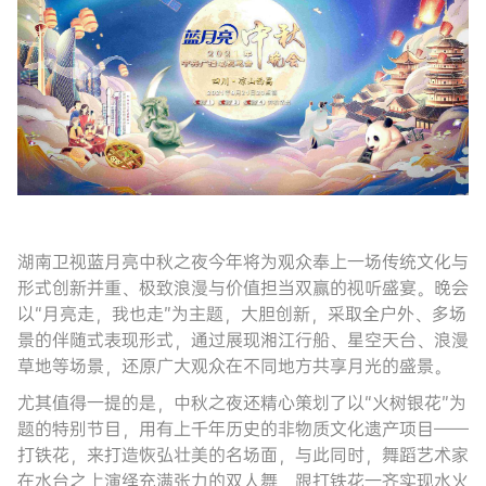
湖南卫视蓝月亮中秋之夜今年将为观众奉上一场传统文化与
形式创新并重、极致浪漫与价值担当双赢的视听盛宴。晚会
以“月亮走，我也走”为主题，大胆创新，采取全户外、多场
景的伴随式表现形式，通过展现湘江行船、星空天台、浪漫
草地等场景，还原广大观众在不同地方共享月光的盛景。
尤其值得一提的是，中秋之夜还精心策划了以“火树银花”为
题的特别节目，用有上千年历史的非物质文化遗产项目——
打铁花，来打造恢弘壮美的名场面，与此同时，舞蹈艺术家
在水台之上演绎充满张力的双人舞，跟打铁花一齐实现水火