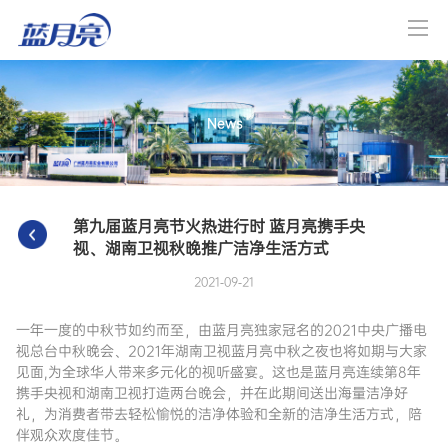
News
第九届蓝月亮节火热进行时 蓝月亮携手央
视、湖南卫视秋晚推广洁净生活方式
2021-09-21
一年一度的中秋节如约而至，由蓝月亮独家冠名的
2021中央广播电
视总台中秋晚会、2021年湖南卫视蓝月亮中秋之夜也将如期与大家
见面,为全球华人带来多元化的视听盛宴。这也是蓝月亮连续第8年
携手央视和湖南卫视打造两台晚会，并在此期间送出海量洁净好
礼，
为消费者带去轻松愉悦的洁净体验和全新的洁净生活方式
，
陪
伴观众欢度佳节。