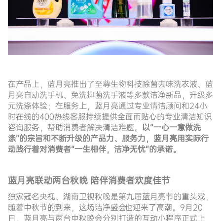
在产品上，蓝月亮推出了至尊生物科技除菌去味洗衣液、蓝
月亮自动洗手机、免洗抑菌洗手液等多款洁净新品，升级多
元洗涤体验；在服务上，蓝月亮通过专业清洁顾问和
24小
时在线的400热线客服持续提供全面而贴心的专业清洁知识
咨询服务，帮助消费者解决清洁难题。
以
“一心一意做洗
涤”的宗旨和不断升级的产品力、服务力，蓝月亮用实际行
动践行着对消费者“一生相伴，洁净无忧”的承诺。
蓝月亮联动两台秋晚
陪伴消费者欢度佳节
独家冠名
央视、湖南卫视秋晚
是第九届蓝月亮节的重头戏，
随着中秋节的到来，这场洁净盛会也迎来了高潮。
9月20
日，蓝月亮与两台中秋晚会分别打造的互动小程序正式上