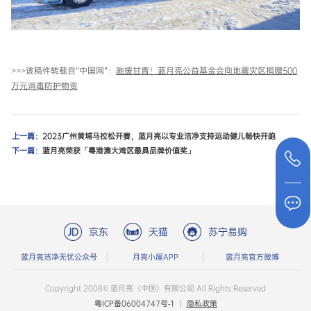
>>>该稿件转载自“中国网”：
驰援甘青！蓝月亮公益基金会向地震灾区捐赠500
万元消毒防护物资
上一篇：
2023广州黄埔马拉松开赛，蓝月亮以专业洁净支持运动健儿畅快开跑
下一篇：
蓝月亮荣获「粤港澳大湾区最具品牌价值奖」
京东
天猫
苏宁易购
蓝月亮洁净无忧公众号
月亮小屋APP
蓝月亮官方微博
Copyright 2008© 蓝月亮（中国）有限公司 All Rights Reserved
粤ICP备06004747号-1
|
隐私政策